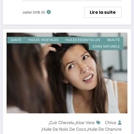
Lire la suite
25 Juillet 2018
SANTÉ
HUILES VÉGÉTALES
HUILES ESSENTIELLES
BEAUTÉ
SOINS NATURELS
Cuir Chevelu
Aloe Vera
Chiva
,
,
Huile De Noix De Coco
Huile De Chanvre
,
,