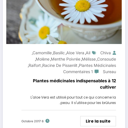
Camomille
Basilic
Aloe Vera
Ail
Chiva
,
,
,
,
Molène
Menthe Poivrée
Mélisse
Consoude
,
,
,
,
Raifort
Racine De Pissenlit
Plantes Médicinales
,
,
,
1 Commentaires
Sureau
12 Plantes médicinales indispensables à
cultiver
L'aloe Vera est utilisé pour tout ce qui concerne la
peau. Il s'utilise pour les brûlures…
Lire la suite
6 Octobre 2017