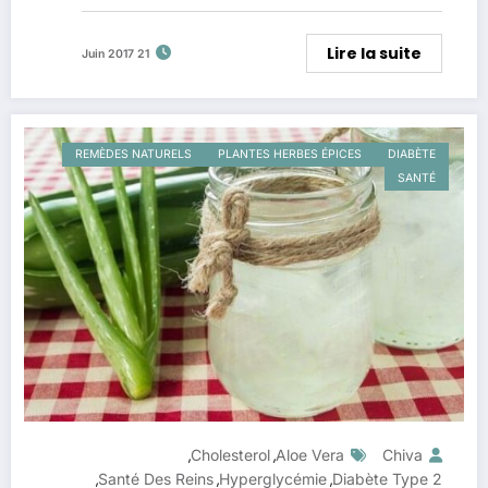
Lire la suite
21 Juin 2017
REMÈDES NATURELS
PLANTES HERBES ÉPICES
DIABÈTE
SANTÉ
Cholesterol
Aloe Vera
Chiva
,
,
Santé Des Reins
Hyperglycémie
Diabète Type 2
,
,
,