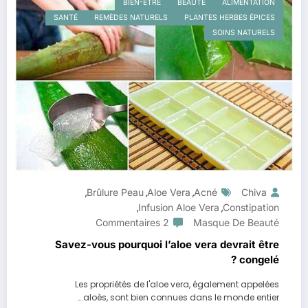
BIEN-ETRE
BEAUTÉ
ALIMENTATION
SANTÉ
REMÈDES NATURELS
PLANTES HERBES ÉPICES
SOINS NATURELS
Brûlure Peau
Aloe Vera
Acné
Chiva
,
,
,
Infusion Aloe Vera
Constipation
,
,
2 Commentaires
Masque De Beauté
Savez-vous pourquoi l’aloe vera devrait être
congelé ?
Les propriétés de l'aloe vera, également appelées
aloès, sont bien connues dans le monde entier.…