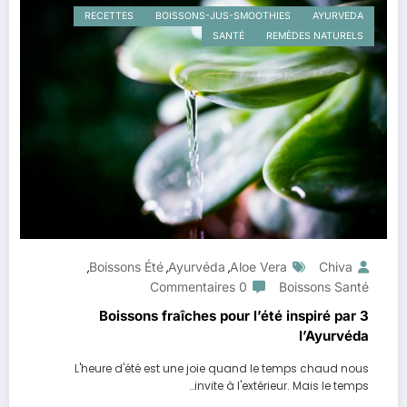
RECETTES
BOISSONS-JUS-SMOOTHIES
AYURVEDA
SANTÉ
REMÈDES NATURELS
Boissons Été
Ayurvéda
Aloe Vera
Chiva
,
,
,
0 Commentaires
Boissons Santé
3 Boissons fraîches pour l’été inspiré par
l’Ayurvéda
L'heure d'été est une joie quand le temps chaud nous
invite à l'extérieur. Mais le temps…