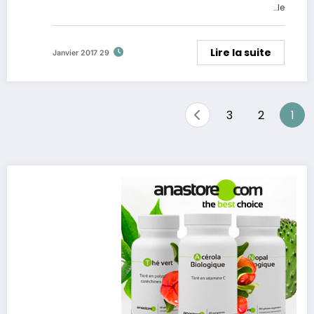
le…
Lire la suite
29 Janvier 2017
Pagination
3
2
1
des
publications