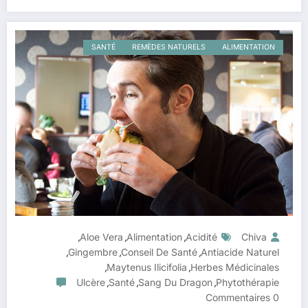
SANTÉ
REMÈDES NATURELS
ALIMENTATION
Aloe Vera
Alimentation
Acidité
Chiva
,
,
,
Gingembre
Conseil De Santé
Antiacide Naturel
,
,
,
Maytenus Ilicifolia
Herbes Médicinales
,
,
Ulcère
Santé
Sang Du Dragon
Phytothérapie
,
,
,
0 Commentaires