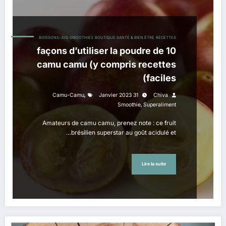
BOISSONS-JUS-SMOOTHIES
BOUTIQUE SANTÉ & BIEN ÊTRE
RECETTES
10 façons d’utiliser la poudre de
camu camu (y compris recettes
faciles)
,
Camu-Camu
31 Janvier 2023
Chiva
,
Smoothie
Superaliment
Amateurs de camu camu, prenez note : ce fruit
brésilien superstar au goût acidulé et…
Lire la suite