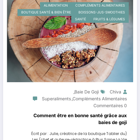
ALIMENTATION
COMPLÉMENTS ALIMENTAIRES
BOUTIQUE SANTÉ & BIEN ÊTRE
BOISSONS-JUS-SMOOTHIES
SANTÉ
FRUITS & LÉGUMES
Baie De Goji
Chiva
,
Superaliments
Compléments Alimentaires
,
0 Commentaires
Comment être en bonne santé grâce aux
baies de goji
(Écrit par : Julie, créatrice de la boutique Tablier du
chef et auteure-rédactrice à Plus Saine La Vie) Les