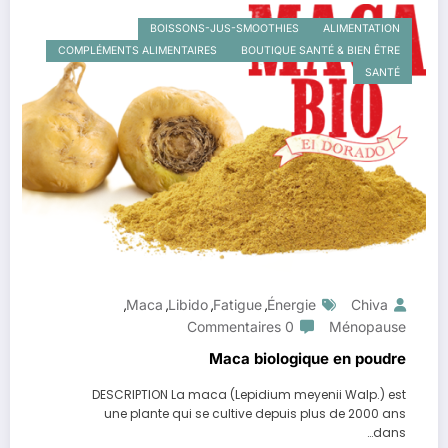
BOISSONS-JUS-SMOOTHIES
ALIMENTATION
COMPLÉMENTS ALIMENTAIRES
BOUTIQUE SANTÉ & BIEN ÊTRE
SANTÉ
Maca
Libido
Fatigue
Énergie
Chiva
,
,
,
,
0 Commentaires
Ménopause
Maca biologique en poudre
DESCRIPTION La maca (Lepidium meyenii Walp.) est
une plante qui se cultive depuis plus de 2000 ans
dans…