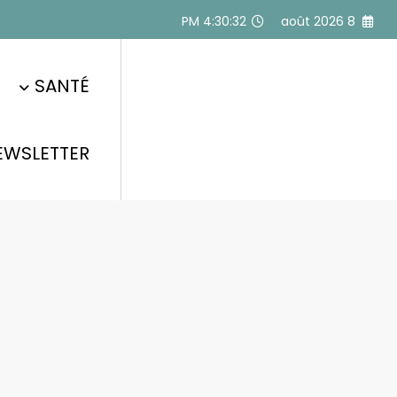
Alle
4:30:32 PM
8 août 2026
a
conten
SANTÉ
EWSLETTER