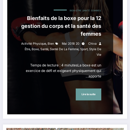
BIEN-ETRE
SANTÉ
SOMMEIL
12 Bienfaits de la boxe pour la
gestion du corps et la santé des
femmes
,
Activité Physique
Bien
20 Mai 2018
Chiva
,
,
,
,
,
Être
Boxe
Santé
Santé De La Femme
Sport
Style De
Vie
Temps de lecture : 4 minutesLa boxe est un
exercice de défi et exigeant physiquement qui
apporte…
Lire la suite