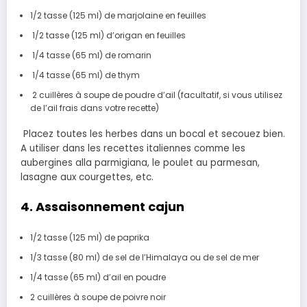
1/2 tasse (125 ml) de marjolaine en feuilles
1/2 tasse (125 ml) d’origan en feuilles
1/4 tasse (65 ml) de romarin
1/4 tasse (65 ml) de
thym
2 cuillères à soupe de poudre d’ail (facultatif, si vous utilisez
de l’ail frais dans votre recette)
Placez toutes les
herbes dans un bocal et secouez bien.
A utiliser dans les recettes italiennes comme les
aubergines alla parmigiana, le poulet au parmesan,
lasagne aux courgettes, etc.
4.
Assaisonnement c
ajun
1/2 tasse (125 ml) de paprika
1/3 tasse (80 ml) de sel de l’Himalaya ou de sel de mer
1/4 tasse (65 ml) d’
ail en poudre
2 cuillères à soupe de poivre noir