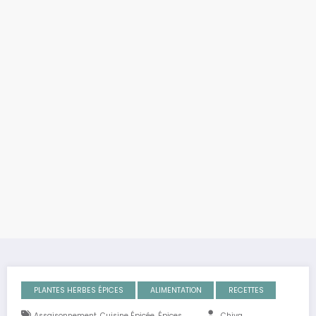
PLANTES HERBES ÉPICES
ALIMENTATION
RECETTES
,
,
Assaisonnement
Cuisine Épicée
Épices
Chiva