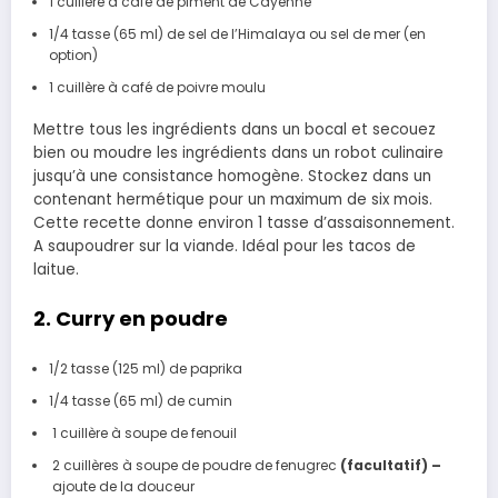
1 cuillère à café de piment de Cayenne
1/4 tasse (65 ml) de sel de l’Himalaya ou sel de mer (en
option)
1 cuillère à café de poivre moulu
Mettre tous les ingrédients dans un bocal et secouez
bien ou moudre les ingrédients dans un robot culinaire
jusqu’à une consistance homogène. Stockez dans un
contenant hermétique pour un maximum de six mois.
Cette recette donne environ 1 tasse d’assaisonnement.
A
saupoudrer sur la
viande.
Idéal pour les tacos de
laitue.
2.
Curry en poudre
1/2 tasse (125 ml) de paprika
1/4 tasse (65 ml) de c
umin
1 cuillère à soupe de fenouil
2 cuillères à soupe de poudre de fenugrec
(facultatif) –
ajoute de la
douceur