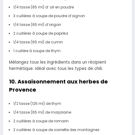
1/4 tasse
(65 ml)
d’ ail en
poudre
3 cuillères à soupe de poudre d’oignon
1/4 tasse
(65 ml)
d’origan
2 cuillères à soupe de paprika
1/4 tasse
(65 ml)
de cumin
1 cuillère à soupe de thym
Mélangez tous les ingrédients dans un récipient
hermétique. Idéal avec tous les types de chili.
10.
Assaisonnement aux
herbes de
Provence
1/2 tasse
(125 ml)
de thym
1/4 tasse
(65 ml)
de marjolaine
2 cuillères à soupe de romarin
2 cuillères à soupe de sarriette des montagnes