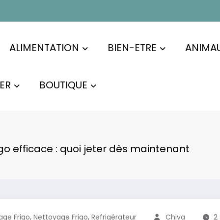
ALIMENTATION
BIEN-ETRE
ANIMA
ER
BOUTIQUE
o efficace : quoi jeter dès maintenant
,
,
ge Frigo
Nettoyage Frigo
Refrigérateur
Chiva
2