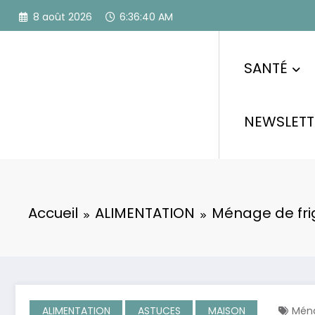
Aller
8 août 2026
6:36:41 AM
au
contenu
SANTÉ
NEWSLETT
Accueil
ALIMENTATION
Ménage de frig
ALIMENTATION
ASTUCES
MAISON
Ména