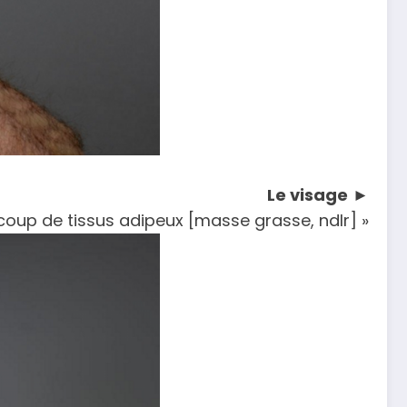
Le visage
►
« Graham a un visage assez plat et beaucoup de tissus adipeux [masse grasse, ndlr]. »