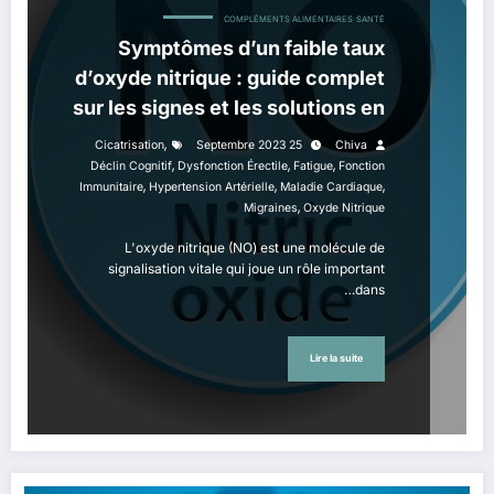
COMPLÉMENTS ALIMENTAIRES
SANTÉ
Symptômes d’un faible taux
d’oxyde nitrique : guide complet
sur les signes et les solutions en
cas de carence en oxyde
,
Cicatrisation
25 Septembre 2023
Chiva
,
,
nitrique
,
Déclin Cognitif
Dysfonction Érectile
Fatigue
Fonction
,
,
,
Immunitaire
Hypertension Artérielle
Maladie Cardiaque
,
Migraines
Oxyde Nitrique
L'oxyde nitrique (NO) est une molécule de
signalisation vitale qui joue un rôle important
dans…
Lire la suite