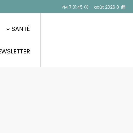
Alle
7:01:46 PM
8 août 2026
a
conten
SANTÉ
EWSLETTER