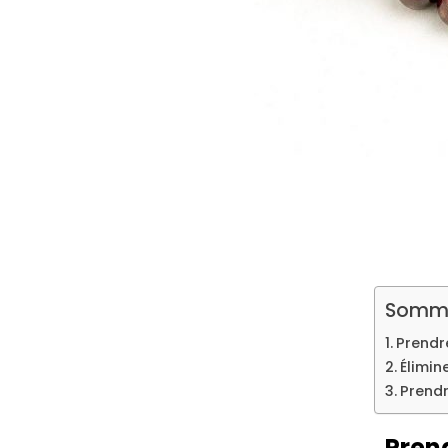
Somma
Prendr
Élimin
Prendr
Pren