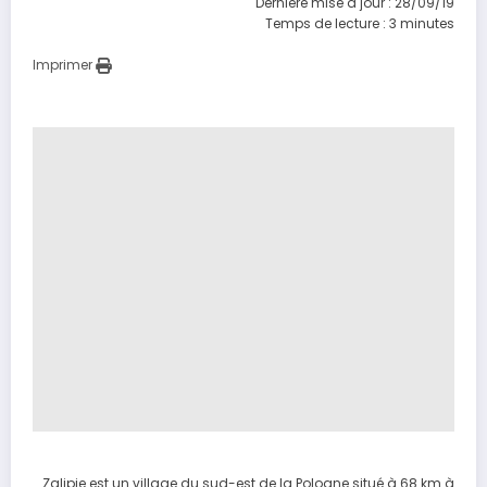
Dernière mise à jour : 28/09/19
Temps de lecture :
3
minutes
Imprimer
Zalipie est un village du sud-est de la Pologne situé à 68 km à