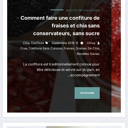
RECETTES
FRUITS & LÉGUMES
Comment faire une confiture de
fraises et chia sans
conservateurs, sans sucre
raffiné en seulement 15 minutes
,
Chia
Confiture
12 Septembre 2018
Chiva
,
,
,
,
Crue
Confiture Sans Cuisson
Fraises
Graines De Chia
Recettes Saines
La confiture est traditionnellement connue pour
être délicieuse et servie sur du pain, en
accompagnement…
Lire la suite