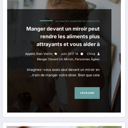
ACTUALITÉS
ALIMENTATION
CURIOSITÉS
Manger devant un miroir peut
rendre les aliments plus
attrayants et vous aider à
retrouver votre appétit
,
,
Appétit
Bien Vieillir
14 Juin 2017
Chiva
,
Manger Devant Un Mirroir
Personnes Âgées
Imaginez-vous assis seul devant un miroir en
train de manger votre diner. Bien que cela…
Lire la suite