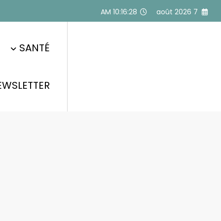
Alle
10:16:28 AM
7 août 2026
a
conten
SANTÉ
EWSLETTER