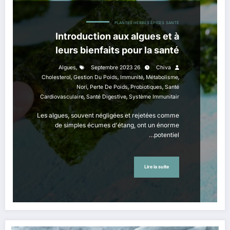
PLANTES HERBES ÉPICES
SANTÉ
Introduction aux algues et à
leurs bienfaits pour la santé
,
Algues
26 Septembre 2023
Chiva
,
,
,
,
Cholesterol
Gestion Du Poids
Immunité
Métabolisme
,
,
,
Nori
Perte De Poids
Probiotiques
Santé
,
,
Cardiovasculaire
Santé Digestive
Système Immunitair
Les algues, souvent négligées et rejetées comme
de simples écumes d'étang, ont un énorme
potentiel…
Lire la suite