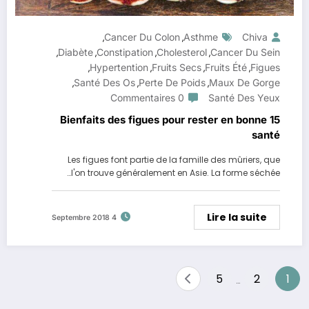
Cancer Du Colon
Asthme
Chiva
,
,
Diabète
Constipation
Cholesterol
Cancer Du Sein
,
,
,
,
Hypertention
Fruits Secs
Fruits Été
Figues
,
,
,
,
Santé Des Os
Perte De Poids
Maux De Gorge
,
,
,
0 Commentaires
Santé Des Yeux
15 Bienfaits des figues pour rester en bonne
santé
Les figues font partie de la famille des mûriers, que
l'on trouve généralement en Asie. La forme séchée…
Lire la suite
4 Septembre 2018
Pagination
5
2
1
…
des