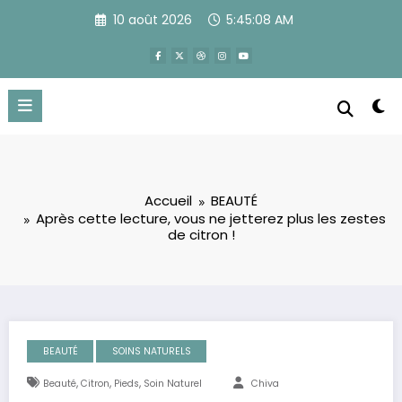
Aller
10 août 2026
5:45:08 AM
au
contenu
Accueil
BEAUTÉ
Après cette lecture, vous ne jetterez plus les zestes
de citron !
BEAUTÉ
SOINS NATURELS
,
,
,
Beauté
Citron
Pieds
Soin Naturel
Chiva