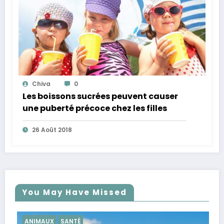
Chiva
0
Les boissons sucrées peuvent causer
une puberté précoce chez les filles
26 Août 2018
You May Have Missed
É
SANTÉ