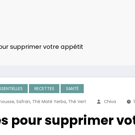
our supprimer votre appétit
SSENTIELLES
RECETTES
SANTÉ
,
,
,
emousse
Safran
Thé Maté Yerba
Thé Vert
Chiva
es pour supprimer vo