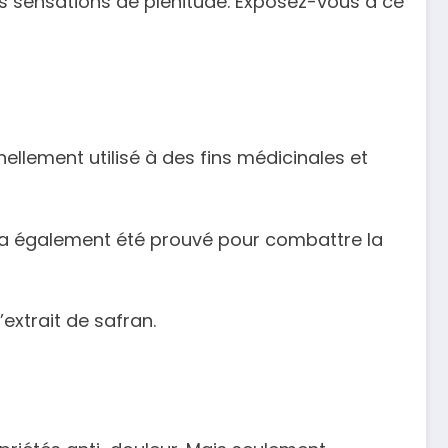
es sensations de plénitude. Exposez-vous à ce
nnellement utilisé à des fins médicinales et
Il a également été prouvé pour combattre la
extrait de safran.