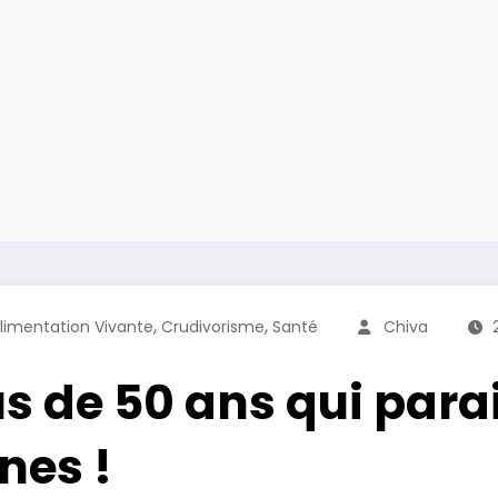
,
,
limentation Vivante
Crudivorisme
Santé
Chiva
us de 50 ans qui para
nes !