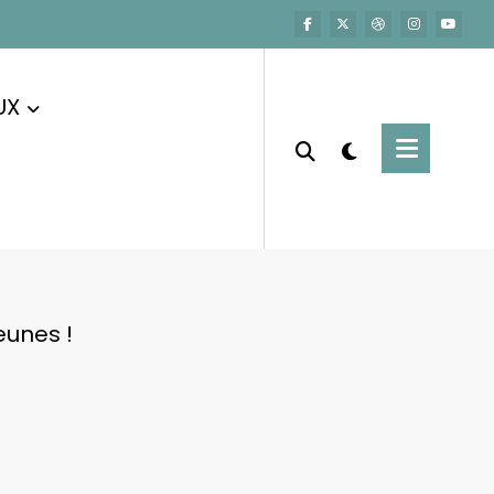
UX
eunes !