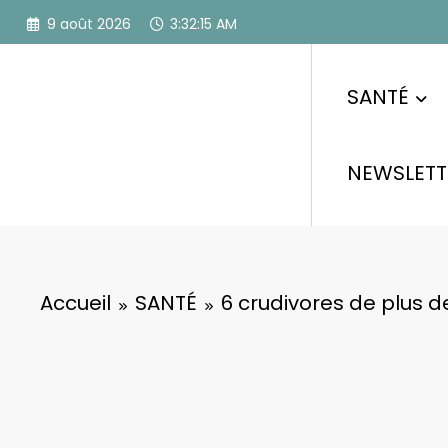
Aller
9 août 2026
3:32:16 AM
au
contenu
SANTÉ
NEWSLETT
Accueil
SANTÉ
6 crudivores de plus d