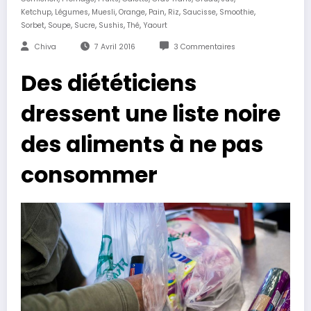
,
,
,
,
,
,
,
,
Ketchup
Légumes
Muesli
Orange
Pain
Riz
Saucisse
Smoothie
,
,
,
,
,
Sorbet
Soupe
Sucre
Sushis
Thé
Yaourt
Chiva
7 Avril 2016
3 Commentaires
Des diététiciens
dressent une liste noire
des aliments à ne pas
consommer