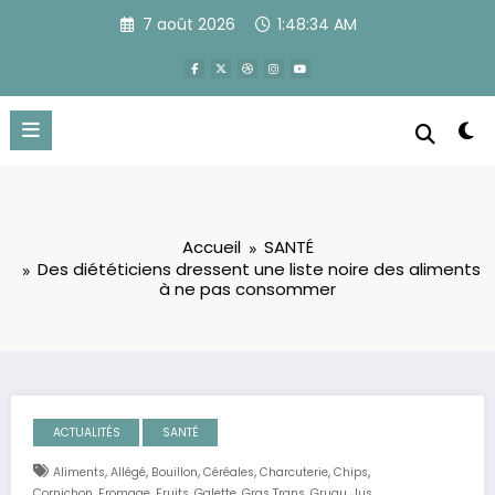
Aller
7 août 2026
1:48:36 AM
au
contenu
Accueil
SANTÉ
Des diététiciens dressent une liste noire des aliments
à ne pas consommer
ACTUALITÉS
SANTÉ
,
,
,
,
,
,
Aliments
Allégé
Bouillon
Céréales
Charcuterie
Chips
,
,
,
,
,
,
,
Cornichon
Fromage
Fruits
Galette
Gras Trans
Gruau
Jus