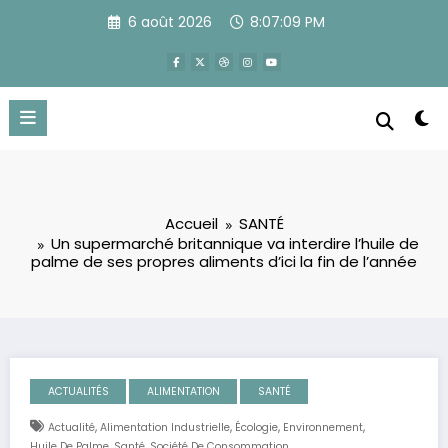
Aller
6 août 2026
8:07:10 PM
au
contenu
Accueil
SANTÉ
Un supermarché britannique va interdire l’huile de
palme de ses propres aliments d’ici la fin de l’année
ACTUALITÉS
ALIMENTATION
SANTÉ
,
,
,
,
Actualité
Alimentation Industrielle
Écologie
Environnement
,
,
Huile De Palme
Santé
Société De Consommation