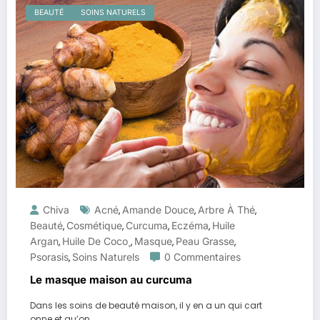
BEAUTÉ
SOINS NATURELS
Chiva
Acné
Amande Douce
Arbre À Thé
,
,
,
Beauté
Cosmétique
Curcuma
Eczéma
Huile
,
,
,
,
Argan
Huile De Coco¸
Masque
Peau Grasse
,
,
,
,
Psorasis
Soins Naturels
0 Commentaires
,
Le masque maison au curcuma
Dans les soins de beauté maison, il y en a un qui cart
onne et qu’on…