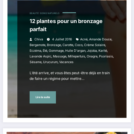
BEAUTÉ
SOINS NATURELS
12 plantes pour un bronzage
parfait
,
,
Chiva
4 Juillet 2016
Acné
Amande Douce
,
,
,
,
,
Bergamote
Bronzage
Carotte
Coco
Crème Solaire
,
,
,
,
,
,
Eczéma
Été
Gommage
Huile D'argan
Jojoba
Karité
,
,
,
,
,
Lavande Aspic
Massage
Millepertuis
Onagre
Psoriasis
,
,
Sésame
Urucurum
Vacances
L’été arrive, et vous êtes peut-être déjà en train
de faire un régime pour mettre…
Lire la suite