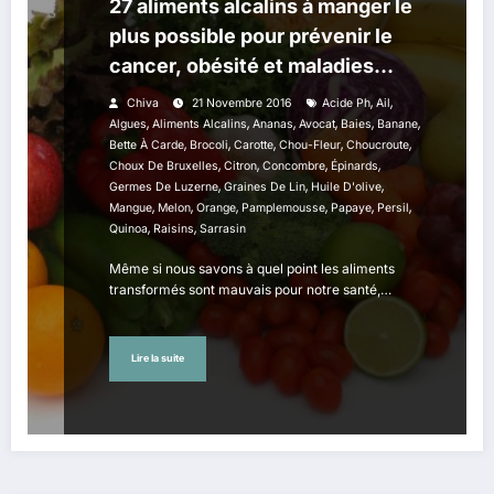
27 aliments alcalins à manger le
plus possible pour prévenir le
cancer, obésité et maladies
cardio-vasculaires
,
,
Chiva
21 Novembre 2016
Acide Ph
Ail
,
,
,
,
,
,
Algues
Aliments Alcalins
Ananas
Avocat
Baies
Banane
,
,
,
,
,
Bette À Carde
Brocoli
Carotte
Chou-Fleur
Choucroute
,
,
,
,
Choux De Bruxelles
Citron
Concombre
Épinards
,
,
,
Germes De Luzerne
Graines De Lin
Huile D'olive
,
,
,
,
,
,
Mangue
Melon
Orange
Pamplemousse
Papaye
Persil
,
,
Quinoa
Raisins
Sarrasin
Même si nous savons à quel point les aliments
transformés sont mauvais pour notre santé,…
Lire la suite