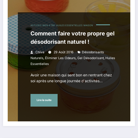
ASTUCES
BIEN-ETRE
HUILES ESSENTIELLES
MAISON
Comment faire votre propre gel
désodorisant naturel !
Chiva
29 Août 2016
Désodorisants
,
,
,
Naturels
Éliminer Les Odeurs
Gel Désodorisant
Huiles
Essentielles
Avoir une maison qui sent bon en rentrant chez
soi après une longue journée d'activités…
Lire la suite