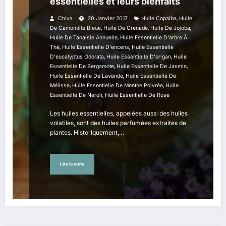
essentielles et leurs bienfaits
,
Chiva
20 Janvier 2017
Huile Copaiba
Huile
,
,
,
De Camomille Bleue
Huile De Grenade
Huile De Jojoba
,
Huile De Tanaisie Annuelle
Huile Essentielle D'arbre À
,
,
Thé
Huile Essentielle D'encens
Huile Essentielle
,
,
D'eucalyptus Odorata
Huile Essentielle D'origan
Huile
,
,
Essentielle De Bergamote
Huile Essentielle De Jasmin
,
Huile Essentielle De Lavande
Huile Essentielle De
,
,
Mélisse
Huile Essentielle De Menthe Poivrée
Huile
,
Essentielle De Néroli
Huile Essentielle De Rose
Les huiles essentielles, appelées aussi des huiles
volatiles, sont des huiles parfumées extraites de
plantes. Historiquement,…
Lire la suite