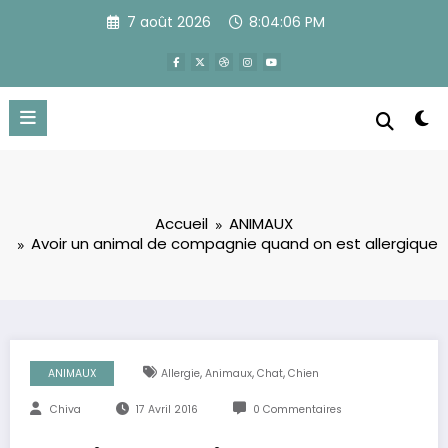
Aller
7 août 2026
8:04:07 PM
au
contenu
Accueil
ANIMAUX
Avoir un animal de compagnie quand on est allergique
,
,
,
ANIMAUX
Allergie
Animaux
Chat
Chien
Chiva
17 Avril 2016
0 Commentaires