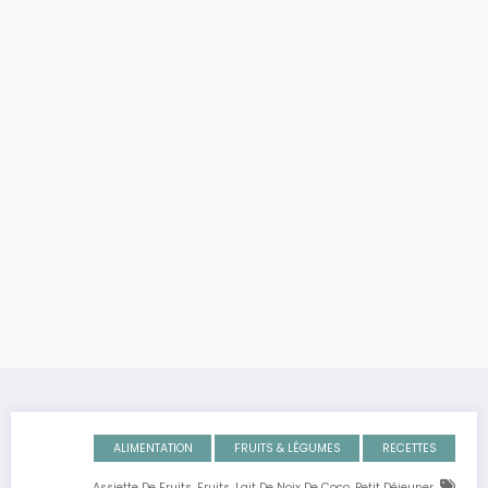
ALIMENTATION
FRUITS & LÉGUMES
RECETTES
,
,
,
,
Assiette De Fruits
Fruits
Lait De Noix De Coco
Petit Déjeuner