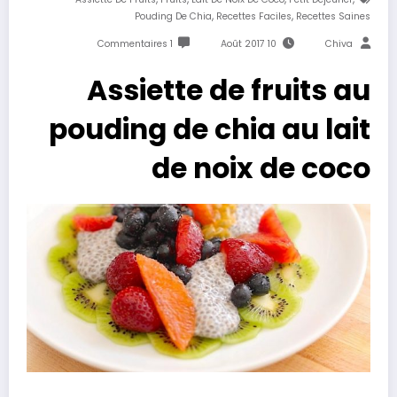
,
,
Pouding De Chia
Recettes Faciles
Recettes Saines
1 Commentaires
10 Août 2017
Chiva
Assiette de fruits au
pouding de chia au lait
de noix de coco