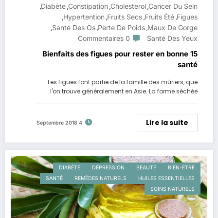
Diabète
Constipation
Cholesterol
Cancer Du Sein
,
,
,
,
Hypertention
Fruits Secs
Fruits Été
Figues
,
,
,
,
Santé Des Os
Perte De Poids
Maux De Gorge
,
,
,
0 Commentaires
Santé Des Yeux
15 Bienfaits des figues pour rester en bonne
santé
Les figues font partie de la famille des mûriers, que
l'on trouve généralement en Asie. La forme séchée…
Lire la suite
4 Septembre 2018
DIABÈTE
DÉPRESSION
BEAUTÉ
BIEN-ETRE
SANTÉ
REMÈDES NATURELS
HUILES ESSENTIELLES
SOINS NATURELS