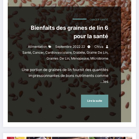
CANCER
SANTÉ
6 Bienfaits des graines de lin
pour la santé
Alimentation
22 Septembre 2022
Chiva
,
,
,
,
,
Santé
Cancer
Cardiovasculaire
Diabète
Graine De Lin
,
,
Graines De Lin
Ménopause
Microbiome
Une portion de graines de lin fournit des quantités
impressionnantes de bons nutriments comme
les…
Lire la suite