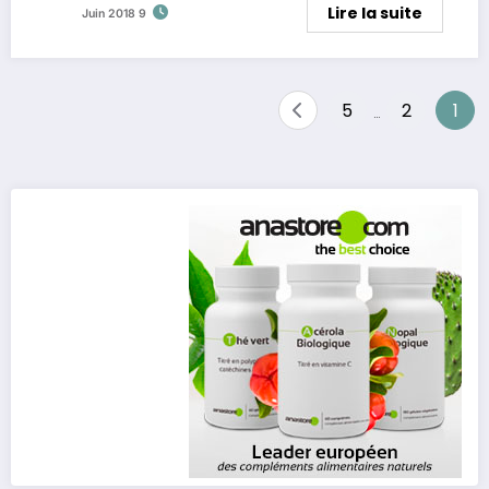
Lire la suite
9 Juin 2018
Pagination
5
2
1
…
des
publications