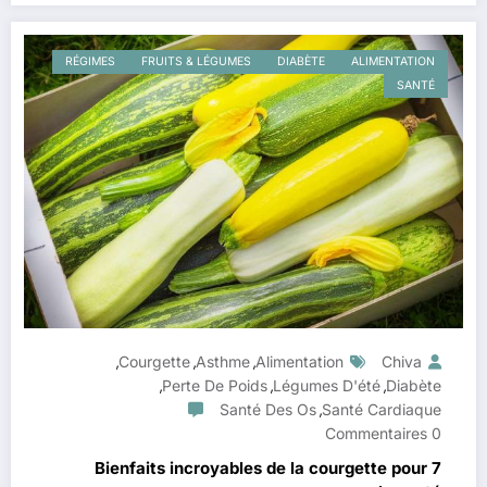
RÉGIMES
FRUITS & LÉGUMES
DIABÈTE
ALIMENTATION
SANTÉ
Courgette
Asthme
Alimentation
Chiva
,
,
,
Perte De Poids
Légumes D'été
Diabète
,
,
,
Santé Des Os
Santé Cardiaque
,
0 Commentaires
7 Bienfaits incroyables de la courgette pour