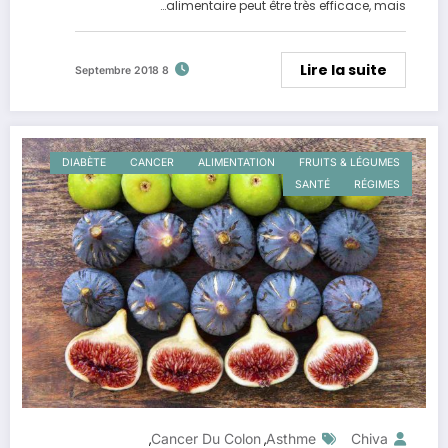
alimentaire peut être très efficace, mais…
Lire la suite
8 Septembre 2018
DIABÈTE
CANCER
ALIMENTATION
FRUITS & LÉGUMES
SANTÉ
RÉGIMES
Cancer Du Colon
Asthme
Chiva
,
,