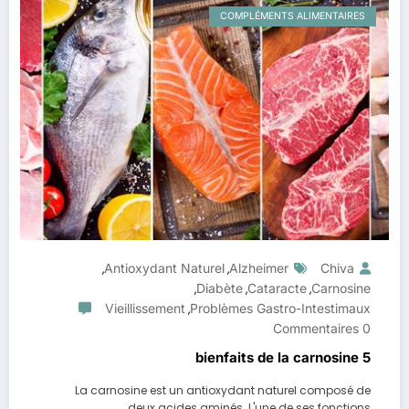
COMPLÉMENTS ALIMENTAIRES
Antioxydant Naturel
Alzheimer
Chiva
,
,
Diabète
Cataracte
Carnosine
,
,
,
Vieillissement
Problèmes Gastro-Intestimaux
,
0 Commentaires
5 bienfaits de la carnosine
La carnosine est un antioxydant naturel composé de
deux acides aminés. L'une de ses fonctions