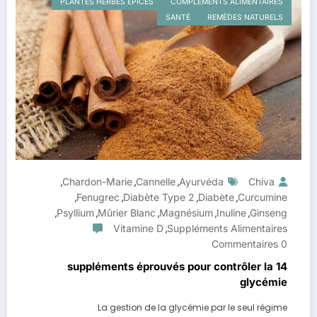
PLANTES HERBES ÉPICES
COMPLÉMENTS ALIMENTAIRES
SANTÉ
REMÈDES NATURELS
Chardon-Marie
Cannelle
Ayurvéda
Chiva
,
,
,
Fenugrec
Diabète Type 2
Diabète
Curcumine
,
,
,
,
Psyllium
Mûrier Blanc
Magnésium
Inuline
Ginseng
,
,
,
,
,
Vitamine D
Suppléments Alimentaires
,
0 Commentaires
14 suppléments éprouvés pour contrôler la
glycémie
La gestion de la glycémie par le seul régime