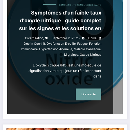
COMPLÉMENTS ALIMENTAIRES
SANTÉ
Symptômes d’un faible taux
d’oxyde nitrique : guide complet
sur les signes et les solutions en
cas de carence en oxyde
,
Cicatrisation
25 Septembre 2023
Chiva
,
,
nitrique
,
Déclin Cognitif
Dysfonction Érectile
Fatigue
Fonction
,
,
,
Immunitaire
Hypertension Artérielle
Maladie Cardiaque
,
Migraines
Oxyde Nitrique
L'oxyde nitrique (NO) est une molécule de
signalisation vitale qui joue un rôle important
dans…
Lire la suite