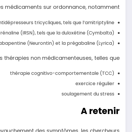
des médicaments sur ordonnance, notamment :
tidépresseurs tricycliques, tels que l’amitriptyline
rénaline (IRSN), tels que la duloxétine (Cymbalta)
abapentine (Neurontin) et la prégabaline (Lyrica)
 thérapies non médicamenteuses, telles que :
thérapie cognitivo-comportementale (TCC)
exercice régulier
soulagement du stress
A retenir
n chevauchement des symptômes, les chercheurs