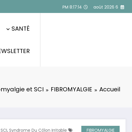
Alle
8:17:15 PM
6 août 2026
a
conten
SANTÉ
EWSLETTER
omyalgie et SCI
FIBROMYALGIE
Accueil
,
,
SCI
Syndrome Du Côlon Irritable
FIBROMYALGIE