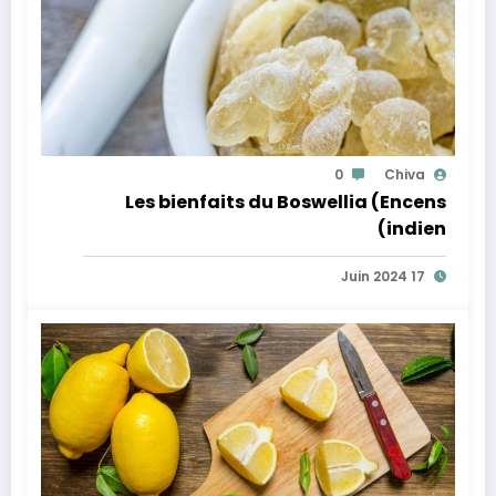
0
Chiva
Les bienfaits du Boswellia (Encens
indien)
17 Juin 2024