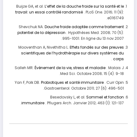
Buijze GA, et al.
L’effet de la douche froide sur la santé et le
travail: un essai contrôlé randomisé
. PLoS One. 2016; 11 (9):
e0161749.
Shevchuk NA.
Douche froide adaptée comme traitement
potentiel de la dépression
. Hypothèses Med. 2008; 70 (5):
995-1001. En ligne du 13 nov.2007.
Mooventhan A, Nivethitha L.
Effets fondés sur des preuves
scientifiques de l’hydrothérapie sur divers systèmes du
.
corps
Salleh MR.
Événement de la vie, stress et maladie
. Malais J
Med Sci. Octobre 2008; 15 (4): 9-18.
Yan F, Polk DB.
Probiotiques et santé immunitaire
. Curr Opin
Gastroenterol. Octobre 2011; 27 (6): 496-501.
Besedovsky L, et al.
Sommeil et fonction
immunitaire
. Pflugers Arch. Janvier 2012; 463 (1): 121-137.