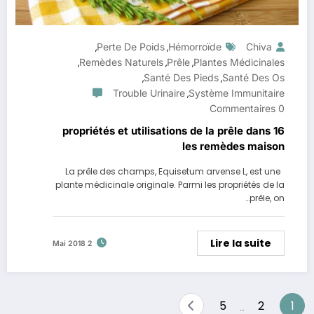
Perte De Poids
Hémorroïde
Chiva
,
,
Remèdes Naturels
Prêle
Plantes Médicinales
,
,
,
Santé Des Pieds
Santé Des Os
,
,
Trouble Urinaire
Système Immunitaire
,
0 Commentaires
16 propriétés et utilisations de la prêle dans
les remèdes maison
La prêle des champs, Equisetum arvense L, est une
plante médicinale originale. Parmi les propriétés de la
prêle, on…
Lire la suite
2 Mai 2018
Pagination
5
2
1
…