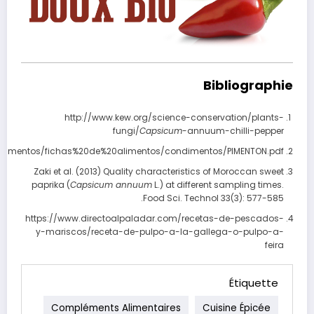
Bibliographie
http://www.kew.org/science-conservation/plants-
fungi/
Capsicum
-annuum-chilli-pepper
alimentos/fichas%20de%20alimentos/condimentos/PIMENTON.pdf
Zaki et al. (2013) Quality characteristics of Moroccan sweet
paprika (
Capsicum annuum
L.) at different sampling times.
Food Sci. Technol 33(3): 577-585.
https://www.directoalpaladar.com/recetas-de-pescados-
y-mariscos/receta-de-pulpo-a-la-gallega-o-pulpo-a-
feira
Étiquette
Compléments Alimentaires
Cuisine Épicée