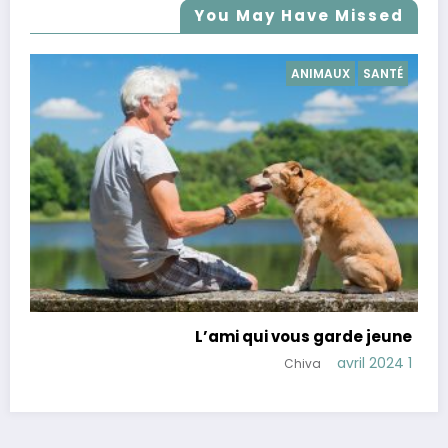
You May Have Missed
TÉ
SANTÉ
Conseils pour réduire le cortisol, hormone du
une
stress
1 avril 2024
28 mars 2024
Chiva