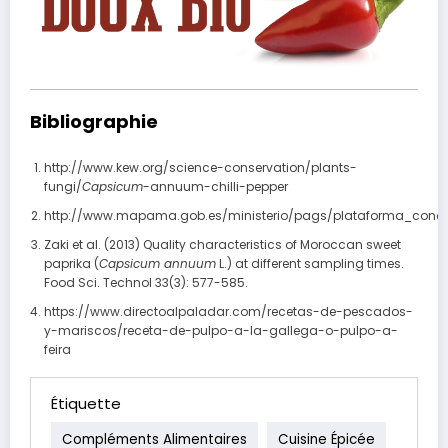
Bibliographie
http://www.kew.org/science-conservation/plants-
fungi/
Capsicum
-annuum-chilli-pepper
http://www.mapama.gob.es/ministerio/pags/plataforma_conoc
Zaki et al. (2013) Quality characteristics of Moroccan sweet
paprika (
Capsicum annuum
L.) at different sampling times.
Food Sci. Technol 33(3): 577-585.
https://www.directoalpaladar.com/recetas-de-pescados-
y-mariscos/receta-de-pulpo-a-la-gallega-o-pulpo-a-
feira
Étiquette
Compléments Alimentaires
Cuisine Épicée