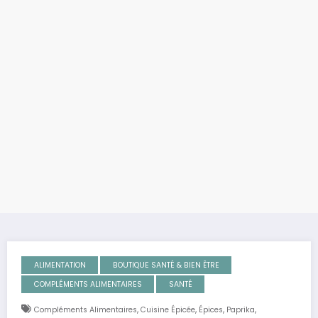
ALIMENTATION
BOUTIQUE SANTÉ & BIEN ÊTRE
COMPLÉMENTS ALIMENTAIRES
SANTÉ
,
,
,
,
Compléments Alimentaires
Cuisine Épicée
Épices
Paprika