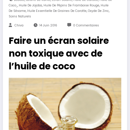
,
,
,
Coco¸
Huile De Jojoba
Huile De Pépins De Framboise Rouge
Huile
,
,
,
De Sésame
Huile Essentielle De Graines De Carotte
Oxyde De Zinc
Soins Naturels
Chiva
14 Juin 2016
0 Commentaires
Faire un écran solaire
non toxique avec de
l’huile de coco