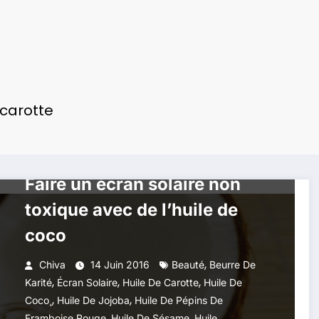
 carotte
BEAUTÉ
HUILES ESSENTIELLES
SOINS NATURELS
Faire un écran solaire non
toxique avec de l’huile de
coco
,
Chiva
14 Juin 2016
Beauté
Beurre De
,
,
,
Karité
Écran Solaire
Huile De Carotte
Huile De
,
,
Coco¸
Huile De Jojoba
Huile De Pépins De
,
,
Framboise Rouge
Huile De Sésame
Huile