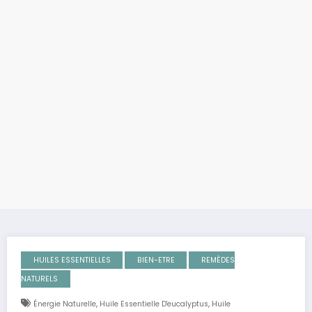
HUILES ESSENTIELLES
BIEN-ETRE
REMÈDES
NATURELS
,
,
Énergie Naturelle
Huile Essentielle D'eucalyptus
Huile