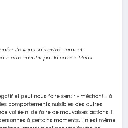
nnée
.
Je vous suis extrêmement
re être envahit par la colère.
Merci
atif et peut nous faire sentir « méchant » à
t les comportements nuisibles des autres
ence
voilée
ni
de faire
de
mauvaises
actions
,
il
s personnes à certains moments, il n’est même