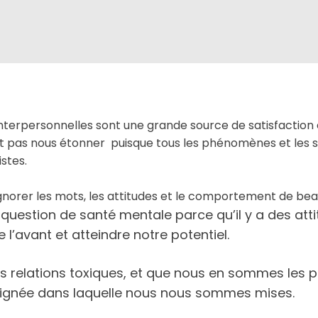
interpersonnelles sont une grande source de satisfaction e
t pas
nous étonner
puisque
tous les
phénomènes
et les 
stes.
gnorer les mots, les attitudes et le comportement de be
question de santé mentale parce qu’il y a des
att
 l’avant et atteindre notre potentiel.
relations toxiques, et que nous en sommes les pr
ignée
dans
laquelle
nous
nous sommes mises
.