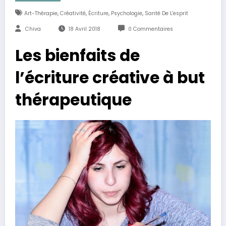
,
,
,
,
Art-Thérapie
Créativité
Écriture
Psychologie
Santé De L'esprit
Chiva
18 Avril 2018
0 Commentaires
Les bienfaits de
l’écriture créative à but
thérapeutique