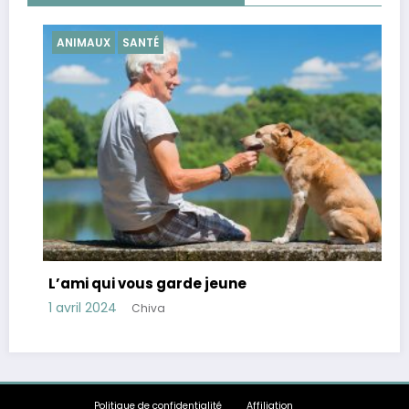
IMAUX
SANTÉ
SANTÉ
Conseils
mi qui vous garde jeune
stress
il 2024
Chiva
28 mars 