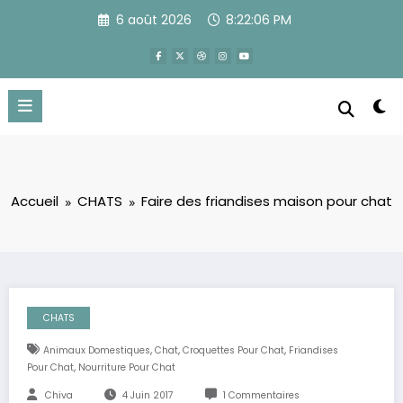
Aller
6 août 2026
8:22:07 PM
au
contenu
Accueil
CHATS
Faire des friandises maison pour chat
CHATS
,
,
,
Animaux Domestiques
Chat
Croquettes Pour Chat
Friandises
,
Pour Chat
Nourriture Pour Chat
Chiva
4 Juin 2017
1 Commentaires