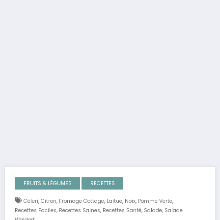
FRUITS & LÉGUMES
RECETTES
,
,
,
,
,
,
Céleri
Citron
Fromage Cottage
Laitue
Noix
Pomme Verte
,
,
,
,
Recettes Faciles
Recettes Saines
Recettes Santé
Salade
Salade
Waldorf