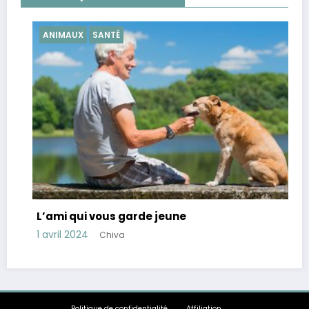
ANIMAUX
SANTÉ
SA
Con
L’ami qui vous garde jeune
str
1 avril 2024
Chiva
28 