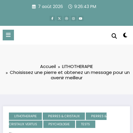
Aller
7 août 2026
9:26:44 PM
au
contenu
Accueil
LITHOTHERAPIE
Choisissez une pierre et obtenez un message pour un
avenir meilleur
LITHOTHERAPIE
PIERRES & CRISTAUX
PIERRES &
CRISTAUX VERTUS
PSYCHOLOGIE
TESTS