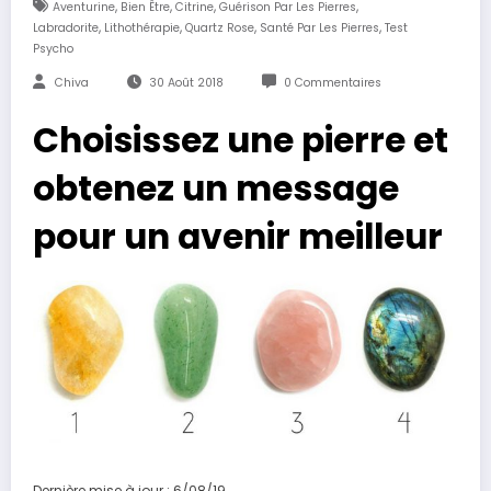
,
,
,
,
Aventurine
Bien Être
Citrine
Guérison Par Les Pierres
,
,
,
,
Labradorite
Lithothérapie
Quartz Rose
Santé Par Les Pierres
Test
Psycho
Chiva
30 Août 2018
0 Commentaires
Choisissez une pierre et
obtenez un message
pour un avenir meilleur
Dernière mise à jour : 6/08/19