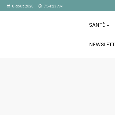
Aller
8 août 2026
7:54:24 AM
au
contenu
SANTÉ
NEWSLETT