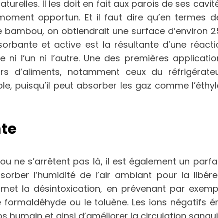
urelles. Il les doit en fait aux parois de ses cav
moment opportun. Et il faut dire qu’en termes de 
bambou, on obtiendrait une surface d’environ 250
sorbante et active est la résultante d’une réact
re ni l’un ni l’autre. Une des premières applica
rs d’aliments, notamment ceux du réfrigérateur.
ble, puisqu’il peut absorber les gaz comme l’éth
te
 ne s’arrêtent pas là, il est également un parfai
ber l’humidité de l’air ambiant pour la libérer l
ermet la désintoxication, en prévenant par exem
e formaldéhyde ou le toluène. Les ions négatifs 
s humain et ainsi d’améliorer la circulation sangui