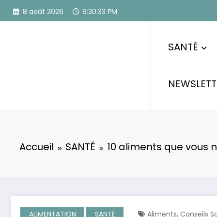
Aller
8 août 2026
9:30:34 PM
au
contenu
SANTÉ
NEWSLETT
Accueil
SANTÉ
10 aliments que vous 
,
ALIMENTATION
SANTÉ
Aliments
Conseils S