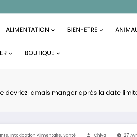
ALIMENTATION
BIEN-ETRE
ANIMA
ER
BOUTIQUE
ne devriez jamais manger après la date lim
,
,
anté
Intoxication Alimentaire
Santé
Chiva
27 Avr