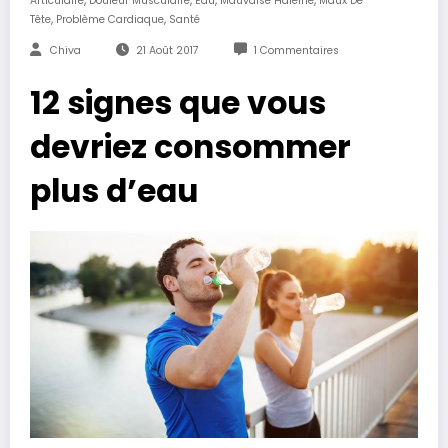
Articulaire
Douleur Musculaire
Eau
Mauvaise Haleine
Maux De
,
,
Tête
Problème Cardiaque
Santé
Chiva
21 Août 2017
1 Commentaires
12 signes que vous
devriez consommer
plus d’eau