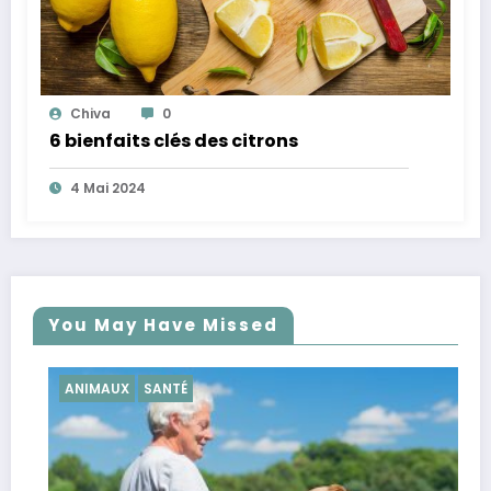
Chiva
0
6 bienfaits clés des citrons
4 Mai 2024
You May Have Missed
NTÉ
SANTÉ