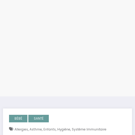
BÉBÉ
SANTÉ
,
,
,
,
Allergies
Asthme
Enfants
Hygiène
Système Immunitaire