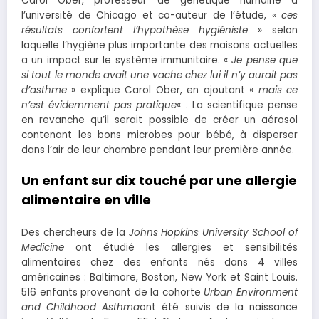
Carol Ober, professeur de génétique humaine à
l’université de Chicago et co-auteur de l’étude, «
ces
résultats confortent l’hypothèse hygiéniste
» selon
laquelle l’hygiène plus importante des maisons actuelles
a un impact sur le système immunitaire. «
Je pense que
si tout le monde avait une vache chez lui il n’y aurait pas
d’asthme
» explique Carol Ober, en ajoutant «
mais ce
n’est évidemment pas pratique
« . La scientifique pense
en revanche qu’il serait possible de créer un aérosol
contenant les bons microbes pour bébé, à disperser
dans l’air de leur chambre pendant leur première année.
Un enfant sur dix touché par une allergie
alimentaire en ville
Des chercheurs de la
Johns Hopkins University School of
Medicine
ont étudié les allergies et sensibilités
alimentaires chez des enfants nés dans 4 villes
américaines : Baltimore, Boston, New York et Saint Louis.
516 enfants provenant de la cohorte
Urban Environment
and Childhood Asthma
ont été suivis de la naissance