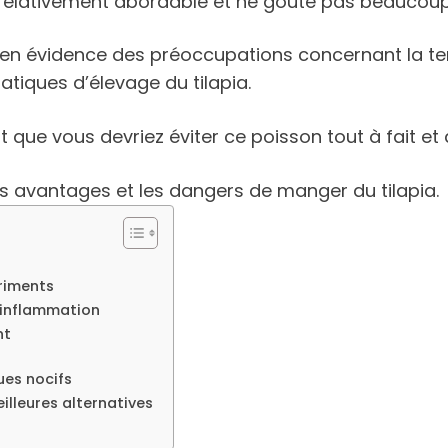
t relativement abordable et ne goûte pas beaucou
en évidence des préoccupations concernant la tene
tiques d’élevage du tilapia.
ue vous devriez éviter ce poisson tout à fait et q
es avantages et les dangers de manger du tilapia.
triments
 inflammation
nt
ues nocifs
illeures alternatives