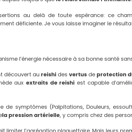
sertions au delà de toute espérance: ce cha
ement déficiente. Je vous laisse imaginer le résul
anisme l’énergie nécessaire à sa bonne santé sans 
ont découvert au
reishi
des
vertus
de
protection 
emède aux
extraits de reishi
est capable d’amélio
e de symptômes (Palpitations, Douleurs, essouff
e
la pression artérielle
, y compris chez des pers
it limiter l’agrégation plaquettaire. Mais leurs pr