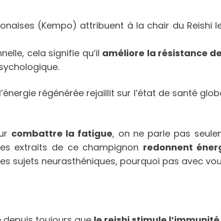
ponaises (Kempo) attribuent à la chair du Reishi 
lle, cela signifie qu’il
améliore la résistance d
 psychologique.
l’énergie régénérée rejaillit sur l’état de santé glo
ur
combattre la fatigue
, on ne parle pas seule
, les extraits de ce champignon
redonnent éne
 des sujets neurasthéniques, pourquoi pas avec vo
 depuis toujours que
le reishi stimule l’immunité
.