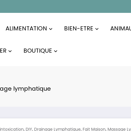
ALIMENTATION
BIEN-ETRE
ANIMA
ER
BOUTIQUE
sage lymphatique
,
,
,
,
intoxication
DIY
Drainage Lymphatique
Fait Maison
Massage L