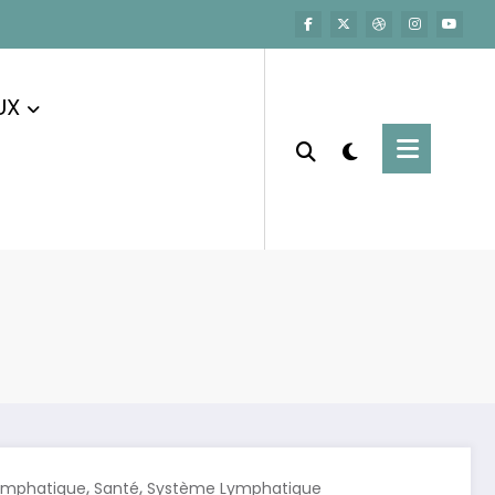
UX
,
,
ymphatique
Santé
Système Lymphatique