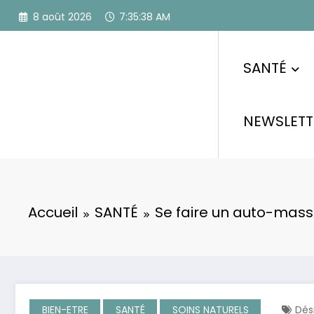
Aller
8 août 2026
7:35:39 AM
au
contenu
SANTÉ
NEWSLETT
Accueil
SANTÉ
Se faire un auto-mas
BIEN-ETRE
SANTÉ
SOINS NATURELS
Dés