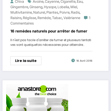
Chiva
Avoine
Cayenne
Cigarette
Eau
,
,
,
,
Gingembre
Ginseng
Hysope
Lobelia
Miel
,
,
,
,
,
Multivitamine
Naturel
Plantes
Poivre
Radis
,
,
,
,
,
Raisins
Réglisse
Remède
Tabac
Valérianne
1
,
,
,
,
Commentaires
16 remèdes naturels pour arrêter de fumer
Il n'est pas facile d'arrêter de fumer et plusieurs tentati
ves sont quelquefois nécessaires pour atteindre…
Lire la suite
16 Avril 2016