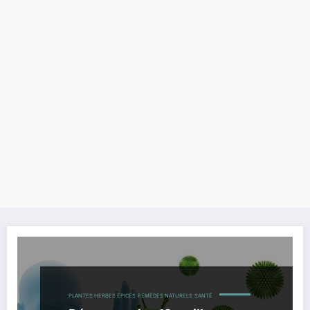
PLANTES HERBES ÉPICES
REMÈDES NATURELS
SANTÉ