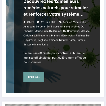
Découvrez les 12 meilleurs
remèdes naturels pour stimuler
et renforcer votre système
immunitaire
,
Chiva
28 Juin 2016
Achillée Millefeuille
,
,
,
,
Astragale
Berbéris
Échinacée
Ginseng
Graines Du
,
,
Chardon-Marie
Huile De Graines De Bourrache
Mélisse
,
,
,
Officinale
Millepertuis
Plantes Médicinales
Racines De
,
,
,
,
,
L’hydrastis
Réglisse
Remède Naturel
Santé
Sureau
Système Immunitaire
La mélisse officinale pour contrer le rhume La
mélisse officinale est particulièrement efficace
pour stimuler…
Lire la suite