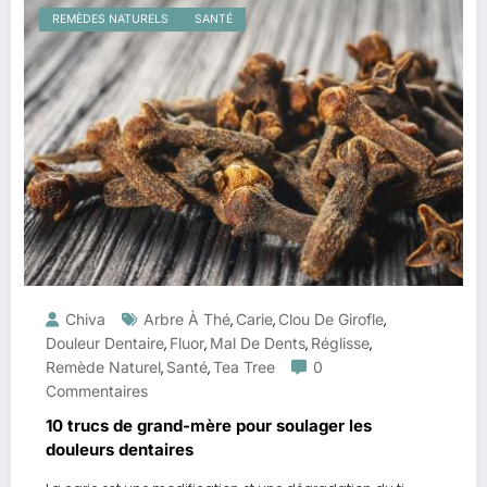
REMÈDES NATURELS
SANTÉ
Chiva
Arbre À Thé
Carie
Clou De Girofle
,
,
,
Douleur Dentaire
Fluor
Mal De Dents
Réglisse
,
,
,
,
Remède Naturel
Santé
Tea Tree
0
,
,
Commentaires
10 trucs de grand-mère pour soulager les
douleurs dentaires